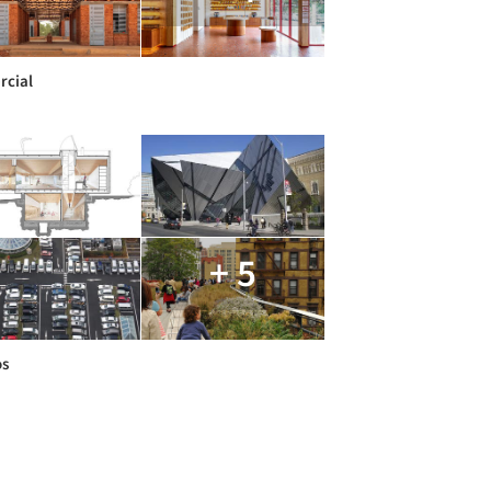
cial
+ 5
os