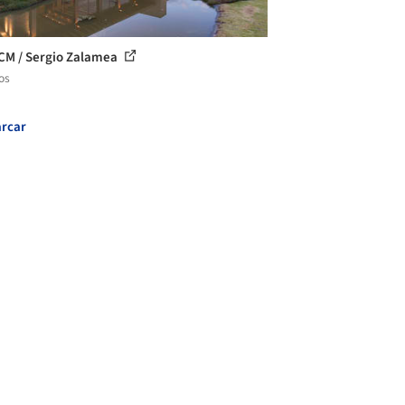
CM / Sergio Zalamea
os
rcar