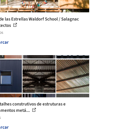
de las Estrellas Waldorf School / Salagnac
tectos
os
rcar
talhes construtivos de estruturas e
mentos metá...
s
rcar