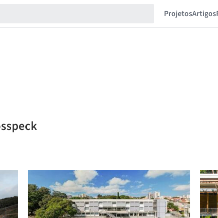
Projetos
Artigos
osspeck