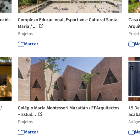
sociés
Complexo Educacional, Esportivo e Cultural Santa
Casa 
Maria / ...
Arqui
Projetos
Projet
Marcar
Ma
/
Colégio Maria Montessori Mazatlán / EPArquitectos
15 De
+ Estud...
acaba
Projetos
Artigo
Marcar
Ma