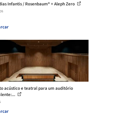
ias Infantis / Rosenbaum® + Aleph Zero
os
rcar
to acústico e teatral para um auditório
lente:...
s
rcar