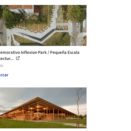
morativo Inflexion Park / Pequeña Escala
ectur...
os
rcar