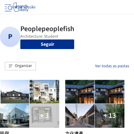
Iniciar sessão
Seguir
Organizar
Ver todas as pastas
+ 3
+ 13
民宿
文化遺產