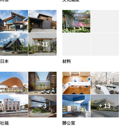
+ 11
日本
材料
+ 3
+ 13
社福
辦公室