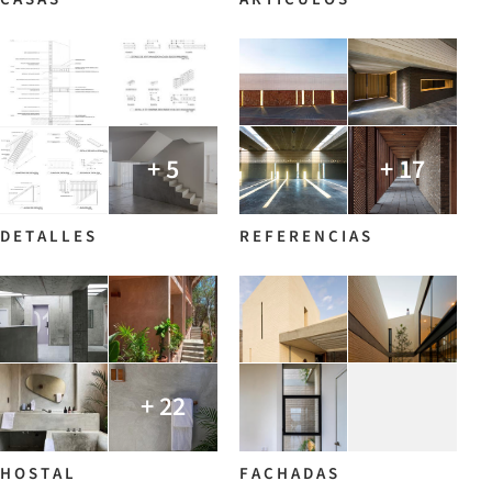
+ 5
+ 17
D E T A L L E S
R E F E R E N C I A S
+ 22
H O S T A L
F A C H A D A S