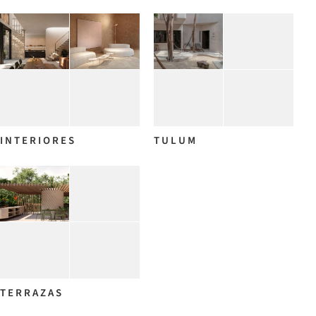
I N T E R I O R E S
T U L U M
T E R R A Z A S