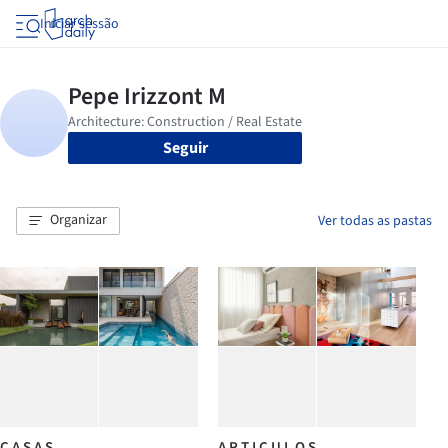
Iniciar sessão
Seguir
Organizar
Ver todas as pastas
C A S A S
A R T I C U L O S