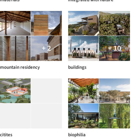
+ 2
+ 10
mountain residency
buildings
citites
biophilia