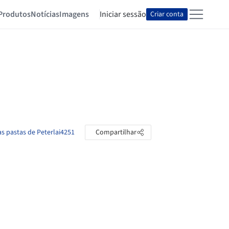
Produtos
Notícias
Imagens
Iniciar sessão
Criar conta
as pastas de Peterlai4251
Compartilhar