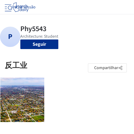
Iniciar sessão
Seguir
反工业
Compartilhar