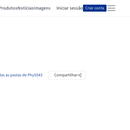
Produtos
Notícias
Imagens
Iniciar sessão
Criar conta
das as pastas de Phy5543
Compartilhar