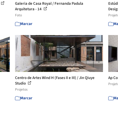
Galeria de Casa Royal / Fernanda Padula
Estúd
Arquitetura - 14
Desi
Foto
Projet
Marcar
Ma
Centro de Artes Wind H (Fases II e III) / Jin Qiuye
Ap Co
Studio
Projet
Projetos
Marcar
Ma