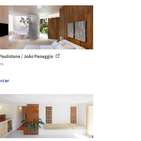
Paulistana / João Panaggio
os
rcar