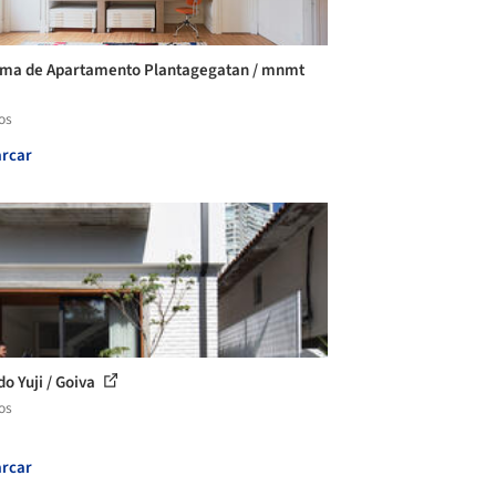
ma de Apartamento Plantagegatan / mnmt
os
rcar
do Yuji / Goiva
os
rcar