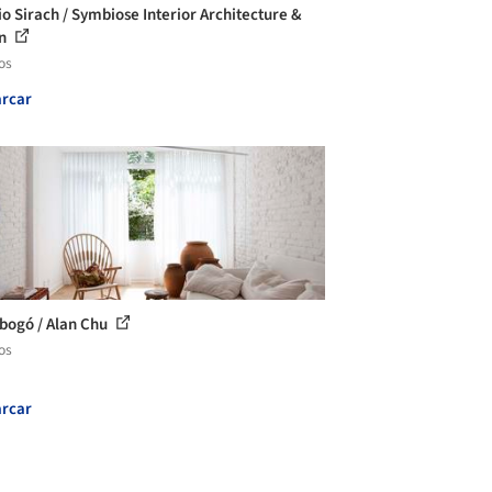
io Sirach / Symbiose Interior Architecture &
gn
os
rcar
bogó / Alan Chu
os
rcar