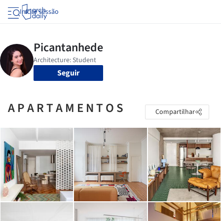
Iniciar sessão
Seguir
A P A R T A M E N T O S
Compartilhar