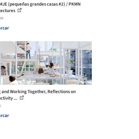
MJE (pequeñas grandes casas #2) / PKMN
tectures
os
rcar
g and Working Together, Reflections on
tivity ...
s
rcar