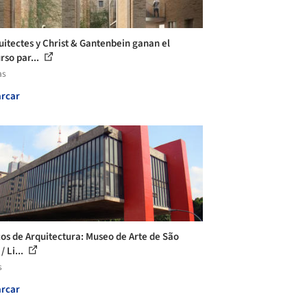
uitectes y Christ & Gantenbein ganan el
rso par...
as
rcar
cos de Arquitectura: Museo de Arte de São
/ Li...
s
rcar