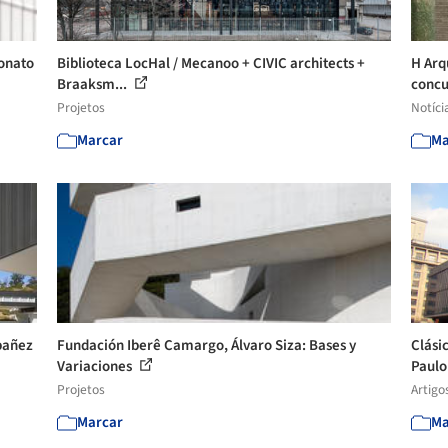
bonato
Biblioteca LocHal / Mecanoo + CIVIC architects +
H Arq
Braaksm...
concu
Projetos
Notíci
Marcar
Ma
bañez
Fundación Iberê Camargo, Álvaro Siza: Bases y
Clási
Variaciones
Paulo 
Projetos
Artigo
Marcar
Ma