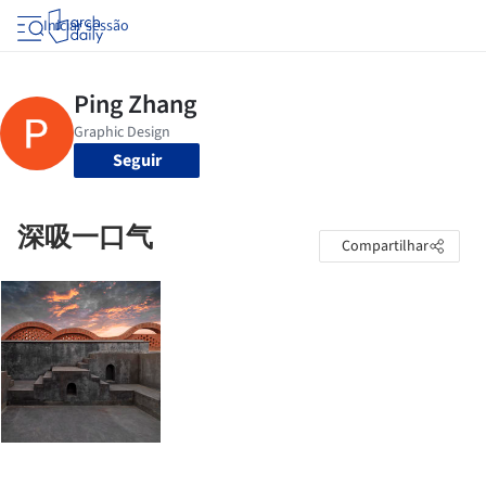
Iniciar sessão
Seguir
深吸一口气
Compartilhar