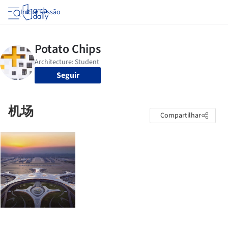
Iniciar sessão
Seguir
机场
Compartilhar