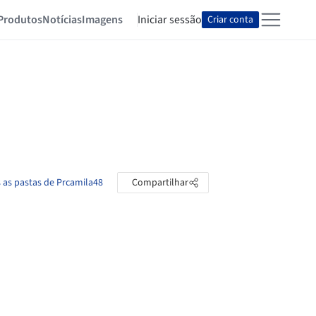
Produtos
Notícias
Imagens
Iniciar sessão
Criar conta
 as pastas de Prcamila48
Compartilhar