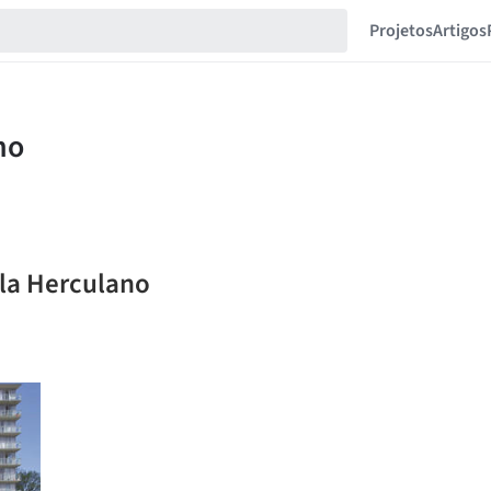
Projetos
Artigos
ila Herculano