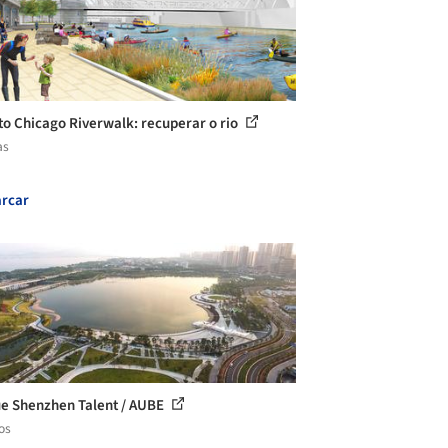
to Chicago Riverwalk: recuperar o rio
as
rcar
e Shenzhen Talent / AUBE
os