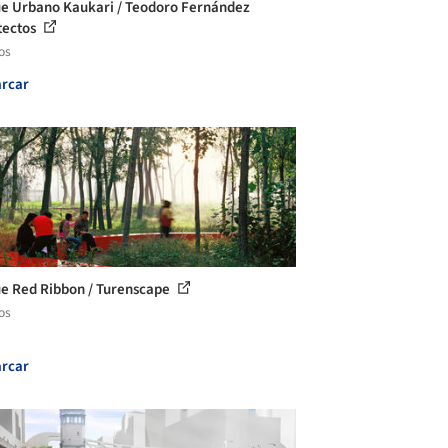
e Urbano Kaukari / Teodoro Fernández
tectos
os
rcar
e Red Ribbon / Turenscape
os
rcar