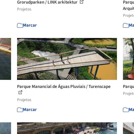
Grorudparken / LINK arkitektur
Parqu
Arqui
Projetos
Projet
Marcar
Ma
Parque Manancial de Águas Pluviais / Turenscape
Parqu
Projet
Projetos
Marcar
Ma