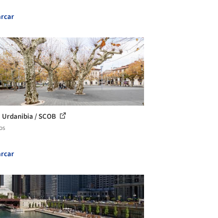
rcar
 Urdanibia / SCOB
os
rcar