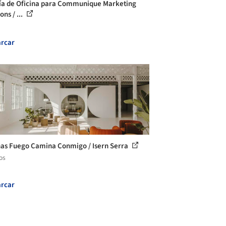
ía de Oficina para Communique Marketing
ons / ...
rcar
nas Fuego Camina Conmigo / Isern Serra
os
rcar