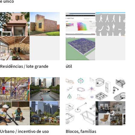
e único
Residências / lote grande
útil
+ 2
Urbano / incentivo de uso
Blocos, famílias