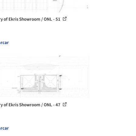
ry of Ekris Showroom / ONL - 51
rcar
ry of Ekris Showroom / ONL - 47
rcar