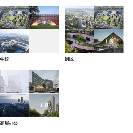
+ 3
学校
街区
+ 8
高层办公