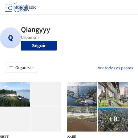
Iniciar sessão
Seguir
Organizar
Ver todas as pastas
+ 8
酒店
公园