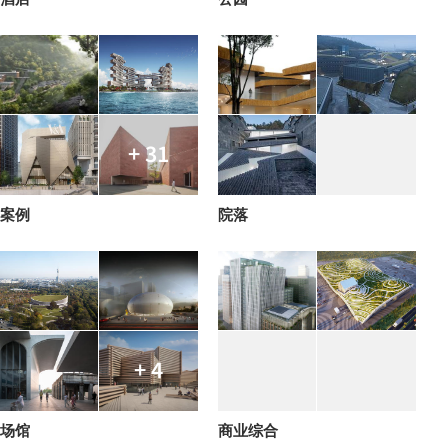
+ 31
案例
院落
+ 4
场馆
商业综合