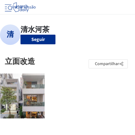
Iniciar sessão
Seguir
立面改造
Compartilhar