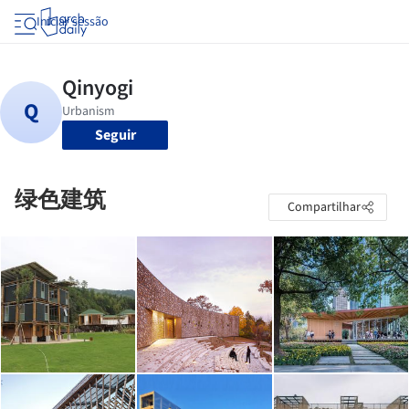
Iniciar sessão
Seguir
绿色建筑
Compartilhar