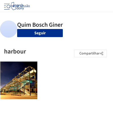
Iniciar sessão
Seguir
harbour
Compartilhar