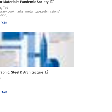
for Materials: Pandemic Society
ng "pt-
ibrary.bookmarks_meta_type.submissions"
ation]
rcar
raphic: Steel & Architecture
s
rcar