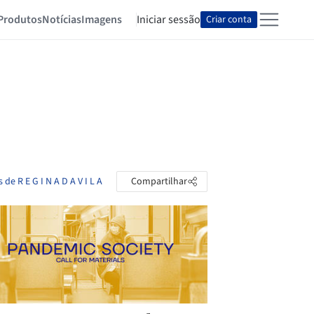
Produtos
Notícias
Imagens
Iniciar sessão
Criar conta
 de R E G I N A D A V I L A
Compartilhar