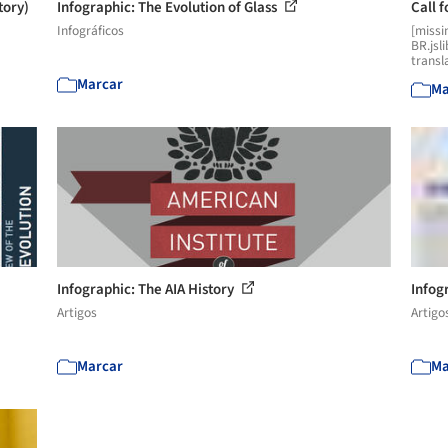
tory)
Infographic: The Evolution of Glass
Call 
Infográficos
[missi
BR.jsl
transl
Marcar
Ma
Infographic: The AIA History
Infog
Artigos
Artigo
Marcar
Ma