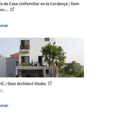
ía de Casa Unifamiliar en la Cerdanya / Dom
tec...
rcar
HC / Dom Architect Studio
os
rcar