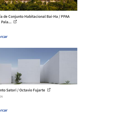
ía de Conjunto Habitacional Bai-Ha / PPAA
 Pala...
rcar
nto Satori / Octavio Fujarte
os
rcar