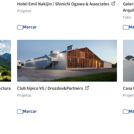
Hotel Emil Nakijin / Shinichi Ogawa & Associates
Galer
Arqui
Projetos
Foto
Marcar
Ma
ectura
Club hípico VG / Drozdov&Partners
Casa 
Projetos
Projet
Marcar
Ma