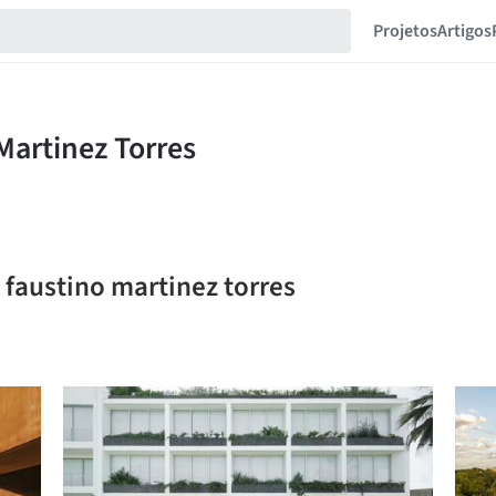
Projetos
Artigos
l faustino martinez torres