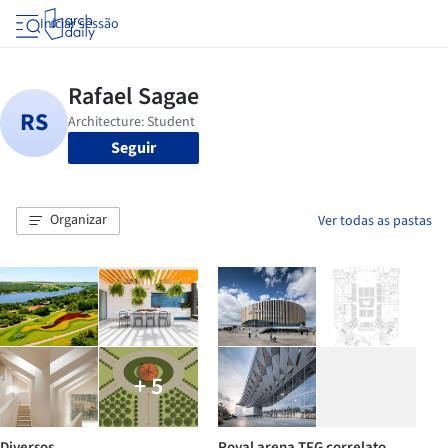
Iniciar sessão
Seguir
Organizar
Ver todas as pastas
+ 5
Diversos
Royal arena TFG correlato