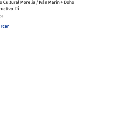
o Cultural Morelia / Iván Marín + Doho
ructivo
os
rcar