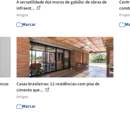
A versatilidade dos muros de gabião: de obras de
Centr
infraest...
const
Artigos
Projet
Marcar
Ma
micos
Casas brasileiras: 12 residências com piso de
cimento que...
Artigos
Marcar