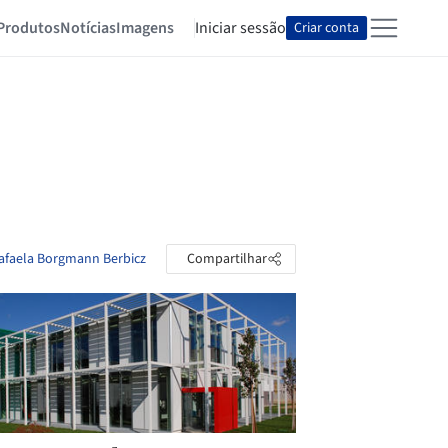
Produtos
Notícias
Imagens
Iniciar sessão
Criar conta
Rafaela Borgmann Berbicz
Compartilhar