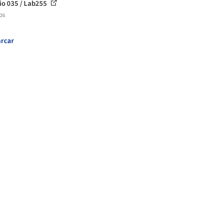
cio 035 / Lab255
os
rcar