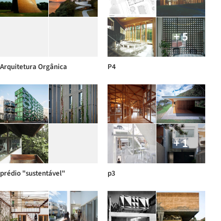
+ 5
Arquitetura Orgânica
P4
+ 1
prédio "sustentável"
p3