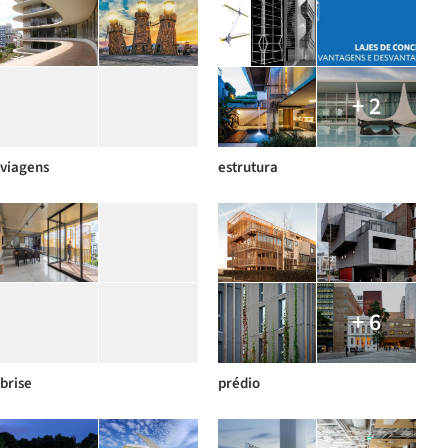
+ 2
viagens
estrutura
+ 6
brise
prédio