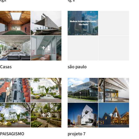
+ 1
Casas
são paulo
+ 3
+ 1
PAISAGISMO
projeto 7