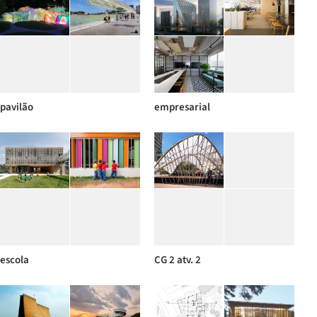
pavilão
empresarial
escola
CG 2 atv. 2