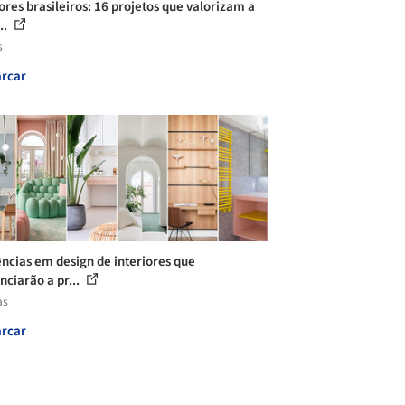
iores brasileiros: 16 projetos que valorizam a
..
s
rcar
ncias em design de interiores que
nciarão a pr...
as
rcar