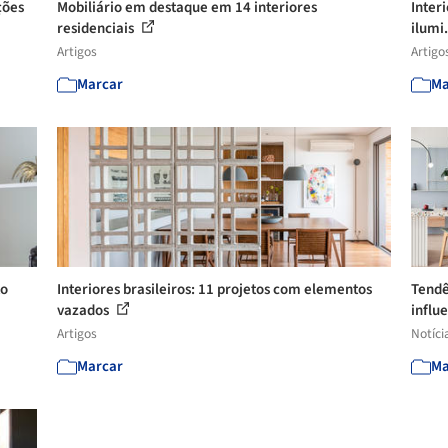
ções
Mobiliário em destaque em 14 interiores
Inter
residenciais
ilumi.
Artigos
Artigo
Marcar
Ma
to
Interiores brasileiros: 11 projetos com elementos
Tendê
vazados
influe
Artigos
Notíci
Marcar
Ma