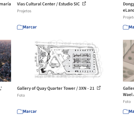
amaría
Vias Cultural Center / Estudio SIC
Dongg
eLand
Projetos
Projet
Marcar
Ma
’
Gallery of Quay Quarter Tower / 3XN - 21
Galle
Wael A
Foto
Foto
Marcar
Ma