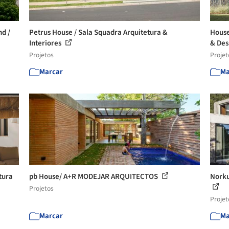
d /
Petrus House / Sala Squadra Arquitetura &
House
Interiores
& Des
Projetos
Projet
Marcar
Ma
tura
pb House/ A+R MODEJAR ARQUITECTOS
Norku
Projetos
Projet
Marcar
Ma