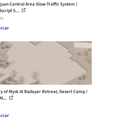
uan Central Area Slow-Traffic System /
script S...
os
rcar
ry of Mysk Al Badayer Retreat, Desert Camp /
l...
rcar