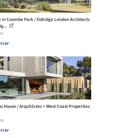
 in Coombe Park / Eldridge London Architects
ig...
os
rcar
s House / Arquit3ctes + West Coast Properties
os
rcar