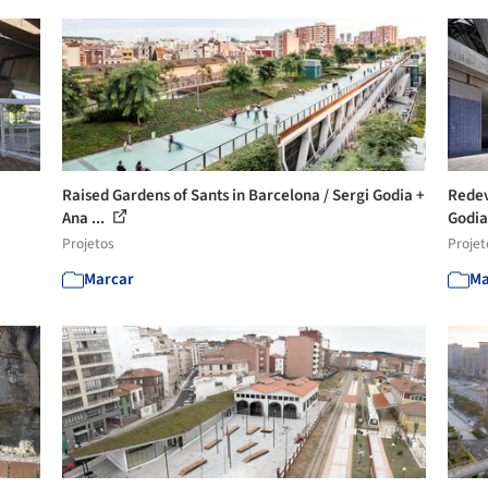
Raised Gardens of Sants in Barcelona / Sergi Godia +
Redev
Ana ...
Godia
Projetos
Projet
Marcar
Ma