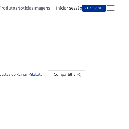
Produtos
Notícias
Imagens
Iniciar sessão
Criar conta
pastas de Rainer Milzkott
Compartilhar