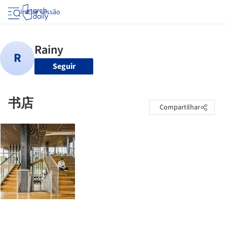
Iniciar sessão
Seguir
书店
Compartilhar