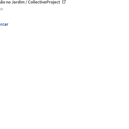
hão no Jardim / CollectiveProject
os
rcar