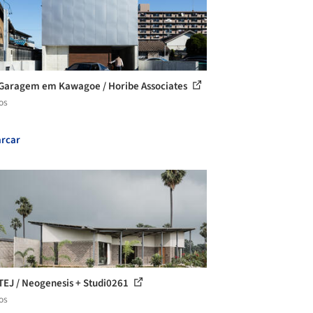
Garagem em Kawagoe / Horibe Associates
os
rcar
TEJ / Neogenesis + Studi0261
os