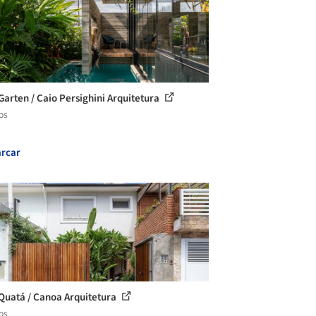
Garten / Caio Persighini Arquitetura
os
rcar
Quatá / Canoa Arquitetura
os