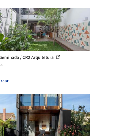
Geminada / CR2 Arquitetura
os
rcar