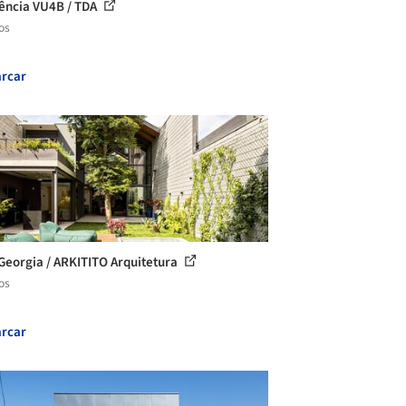
ência VU4B / TDA
os
rcar
Georgia / ARKITITO Arquitetura
os
rcar