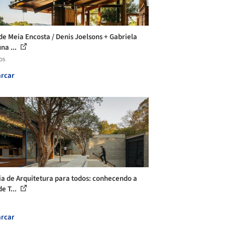
de Meia Encosta / Denis Joelsons + Gabriela
na ...
os
rcar
ia de Arquitetura para todos: conhecendo a
e T...
rcar