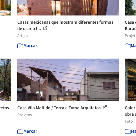
Casas mexicanas que mostram diferentes formas
Casa 
de usar o t...
Baraú
Artigos
Projet
Marcar
Ma
tetos
Casa Vila Matilde / Terra e Tuma Arquitetos
Galer
obra d
Projetos
Foto
Marcar
Ma