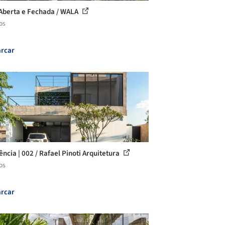
Aberta e Fechada / WALA
os
rcar
ência | 002 / Rafael Pinoti Arquitetura
os
rcar