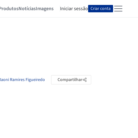
Produtos
Notícias
Imagens
Iniciar sessão
Criar conta
Raoni Ramires Figueiredo
Compartilhar