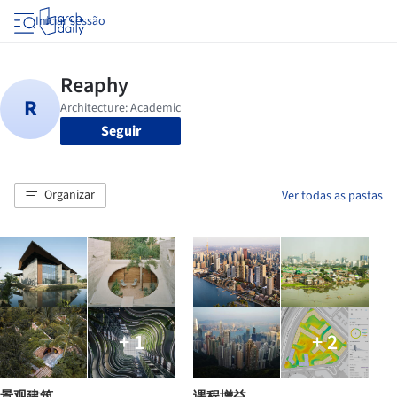
Iniciar sessão
Seguir
Organizar
Ver todas as pastas
+ 1
+ 2
景观建筑
课程增益