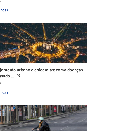
s
rcar
jamento urbano e epidemias: como doenças
ssado ...
s
rcar