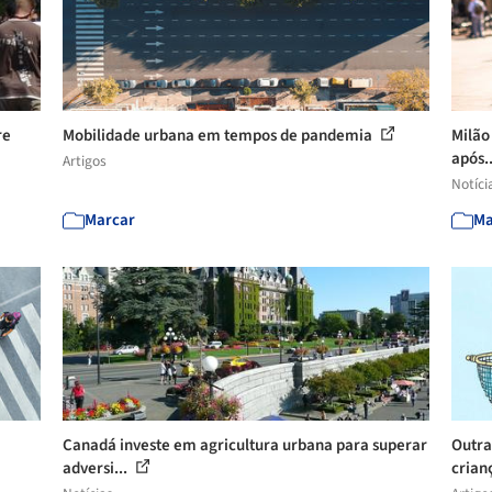
re
Mobilidade urbana em tempos de pandemia
Milão
após.
Artigos
Notíci
Marcar
Ma
Canadá investe em agricultura urbana para superar
Outra
adversi...
crianç