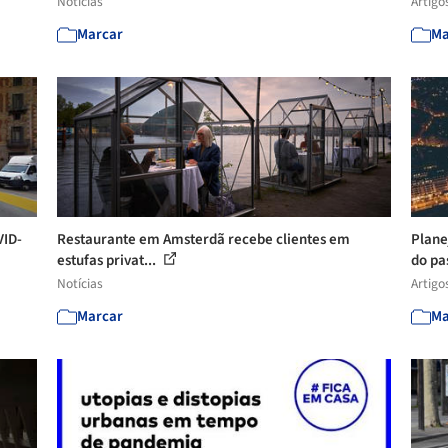
Notícias
Artigo
Marcar
Ma
VID-
Restaurante em Amsterdã recebe clientes em
Plane
estufas privat...
do pa
Notícias
Artigo
Marcar
Ma