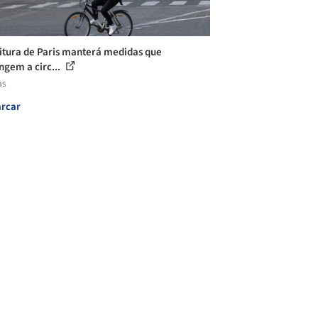
itura de Paris manterá medidas que
ingem a circ...
as
rcar