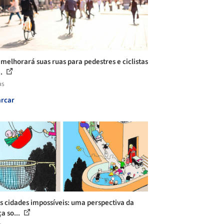
 melhorará suas ruas para pedestres e ciclistas
..
as
rcar
s cidades impossíveis: uma perspectiva da
a so...