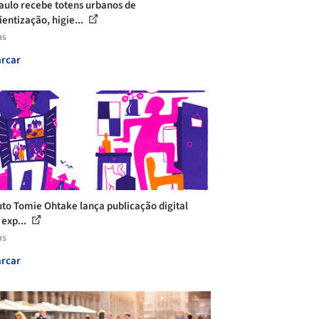
aulo recebe totens urbanos de
ientização, higie...
as
rcar
tuto Tomie Ohtake lança publicação digital
 exp...
as
rcar