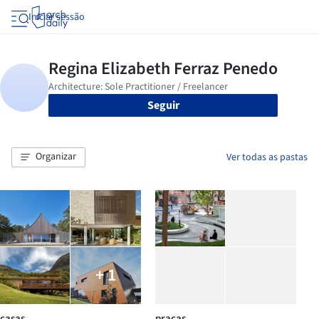
Iniciar sessão
Seguir
Organizar
Ver todas as pastas
+ 1
casas
praças