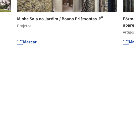
Minha Sala no Jardim / Boano Prišmontas
Fôrma
apar
Projetos
Artigo
Marcar
Ma