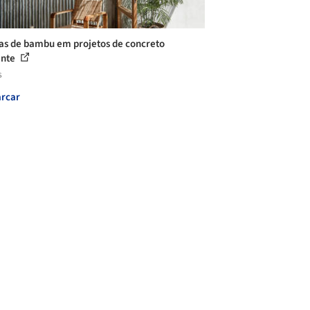
s de bambu em projetos de concreto
ente
s
rcar