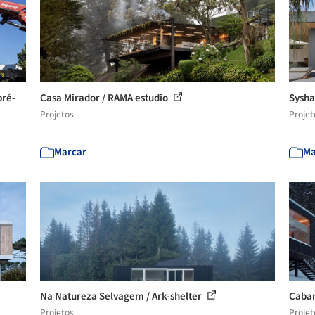
pré-
Casa Mirador / RAMA estudio
Sysha
Projetos
Projet
Marcar
Ma
Na Natureza Selvagem / Ark-shelter
Caban
Projetos
Projet