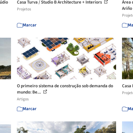
túdio
Casa Turva / Studio B Architecture + Interiors
Área 
Ariño 
Projetos
Projet
Marcar
Ma
O primeiro sistema de construção sob demanda do
Casa 
mundo: Be...
Projet
Artigos
Marcar
Ma