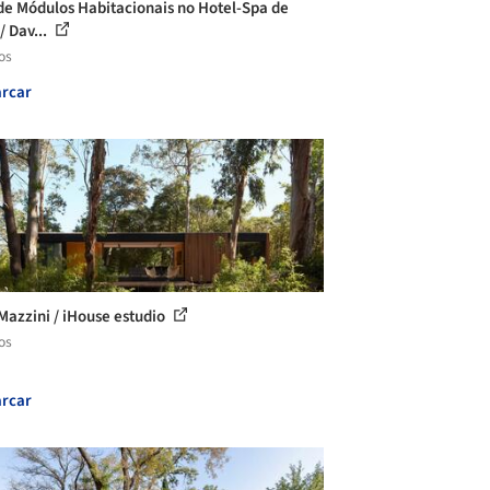
de Módulos Habitacionais no Hotel-Spa de
/ Dav...
os
rcar
Mazzini / iHouse estudio
os
rcar