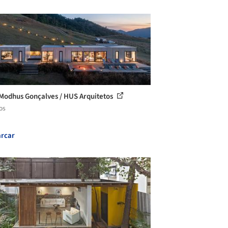
Modhus Gonçalves / HUS Arquitetos
os
rcar