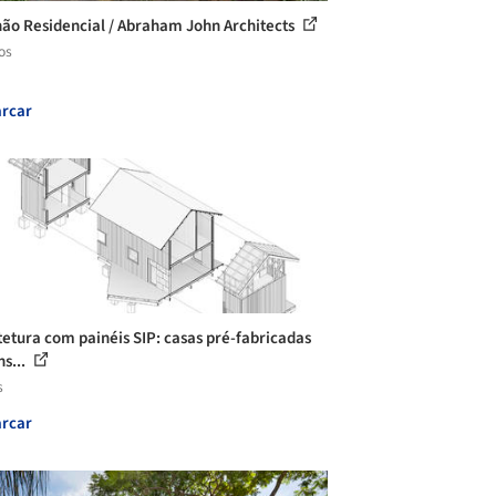
hão Residencial / Abraham John Architects
os
rcar
tetura com painéis SIP: casas pré-fabricadas
ns...
s
rcar