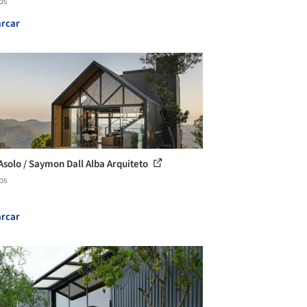
os
rcar
Asolo / Saymon Dall Alba Arquiteto
os
rcar