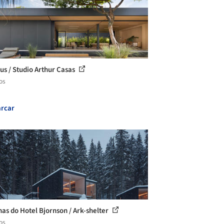
us / Studio Arthur Casas
os
rcar
as do Hotel Bjornson / Ark-shelter
os