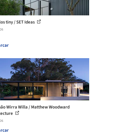
os tiny / SET Ideas
os
rcar
hão Wirra Willa / Matthew Woodward
tecture
os
rcar