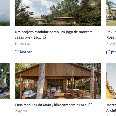
Um projeto modular como um jogo de montar:
Pavil
casas pré -fab...
Rosell
Entrevista
Projet
Marcar
Ma
Casa Modular da Mata / kikacamasmie+arq
Merca
Archi
Projetos