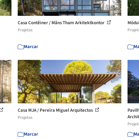
Casa Contêiner / Måns Tham Arkitektkontor
Módul
Projetos
Projet
Marcar
Ma
Casa MJA / Pereira Miguel Arquitectos
Pavil
Archi
Projetos
Projet
Marcar
Ma