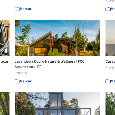
Projet
Marcar
Ma
raçar
Lavandeira Douro Nature & Wellness / FCC
Casa 
Arquitectura
Projet
Projetos
Marcar
Ma