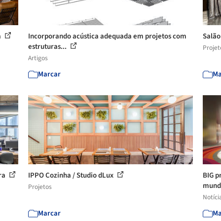
a
Incorporando acústica adequada em projetos com
Salão
estruturas...
Projet
Artigos
Marcar
Ma
ura
IPPO Cozinha / Studio dLux
BIG p
mun
Projetos
Notíci
Marcar
Ma