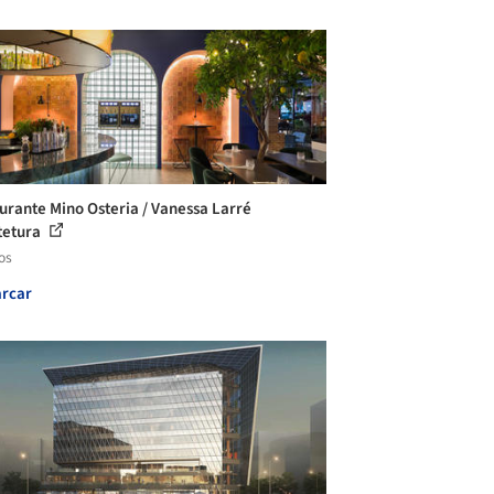
urante Mino Osteria / Vanessa Larré
tetura
os
rcar