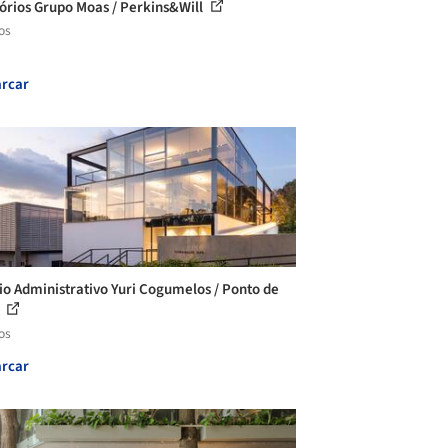
tórios Grupo Moas / Perkins&Will
os
rcar
cio Administrativo Yuri Cogumelos / Ponto de
o
os
rcar