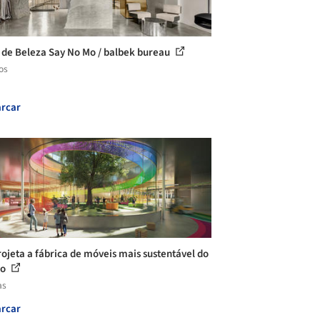
 de Beleza Say No Mo / balbek bureau
os
rcar
rojeta a fábrica de móveis mais sustentável do
do
as
rcar