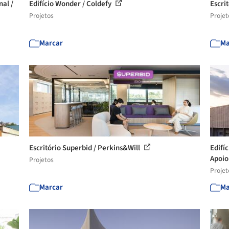
nal /
Edifício Wonder / Coldefy
Escri
Projetos
Projet
Marcar
Ma
Escritório Superbid / Perkins&Will
Edifí
Apoi
Projetos
Projet
Marcar
Ma