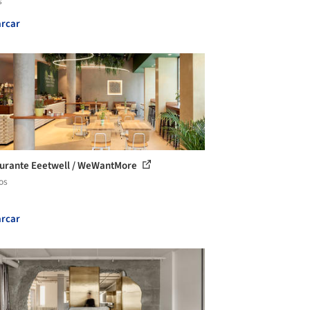
s
rcar
urante Eeetwell / WeWantMore
os
rcar