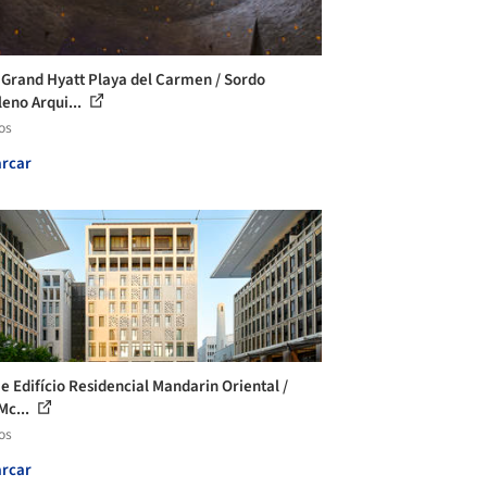
 Grand Hyatt Playa del Carmen / Sordo
eno Arqui...
os
rcar
 e Edifício Residencial Mandarin Oriental /
Mc...
os
rcar