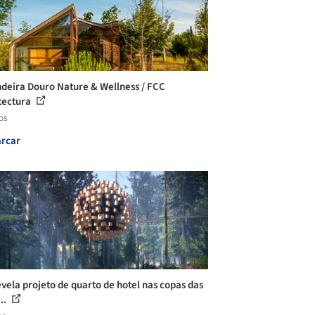
deira Douro Nature & Wellness / FCC
tectura
os
rcar
evela projeto de quarto de hotel nas copas das
..