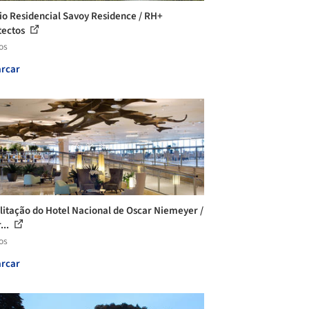
cio Residencial Savoy Residence / RH+
tectos
os
rcar
litação do Hotel Nacional de Oscar Niemeyer /
...
os
rcar