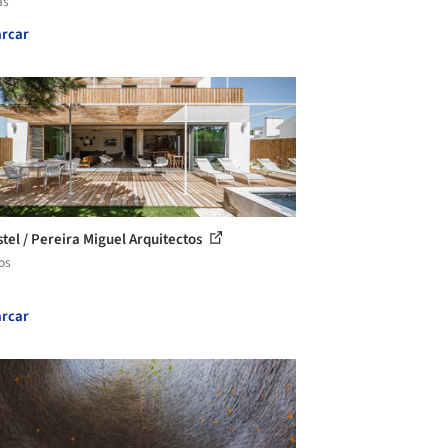
as
rcar
stel / Pereira Miguel Arquitectos
os
rcar