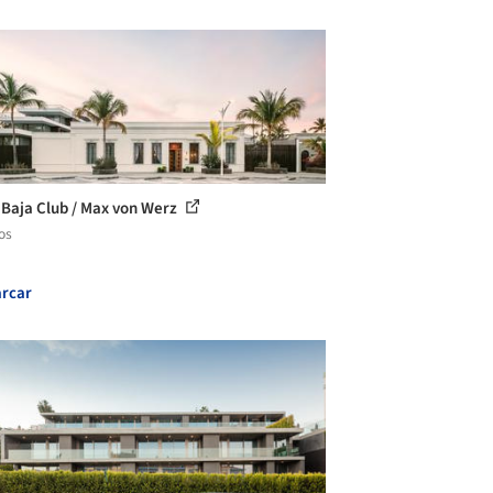
 Baja Club / Max von Werz
os
rcar