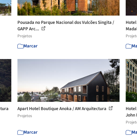
Pousada no Parque Nacional dos Vulcões Singita /
Hotel
GAPP Arc...
Madal
Projetos
Projet
Marcar
Ma
etura
Apart Hotel Boutique Anoka / AM Arquitectura
Hotel
John 
Projetos
Projet
Marcar
Ma