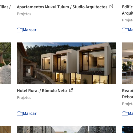
llas /
Apartamentos Mukul Tulum / Studio Arquitectos
Edifí
Arqui
Projetos
Projet
Marcar
Ma
Hotel Rural / Rómulo Neto
Reabi
Débor
Projetos
Projet
Marcar
Ma