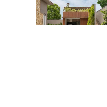
Casa FF / Mombá Arquitetura
Projetos
Marcar
Casa Brisa / FGMF
Projetos