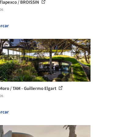
Tlapexco / BROISSIN
os
rcar
Moro / TAM - Guillermo Elgart
os
rcar