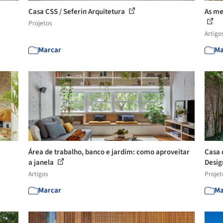
Casa CSS / Seferin Arquitetura
As me
Projetos
Artigo
Marcar
Ma
Área de trabalho, banco e jardim: como aproveitar
Casa 
a janela
Desi
Artigos
Projet
Marcar
Ma