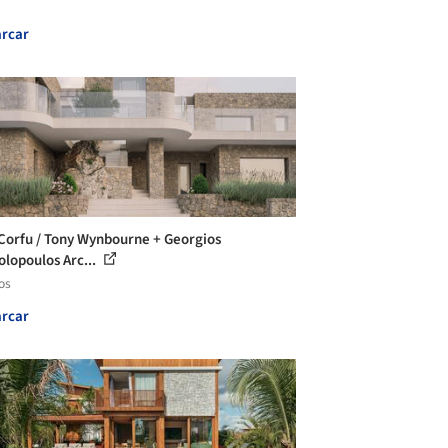
rcar
Corfu / Tony Wynbourne + Georgios
olopoulos Arc...
os
rcar