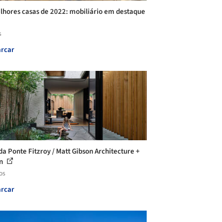
lhores casas de 2022: mobiliário em destaque
s
rcar
da Ponte Fitzroy / Matt Gibson Architecture +
gn
os
rcar