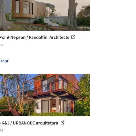
Point Nepean / Pandolfini Architects
os
rcar
 K&J / URBANODE arquitetura
os