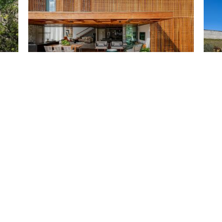
Casa Muxarabi / Sidney Quintela Architecture +
Casa 
Urban Plan...
Projet
Projetos
Marcar
Ma
Casa Link / Openideas Architects
Bibli
Projetos
Projet