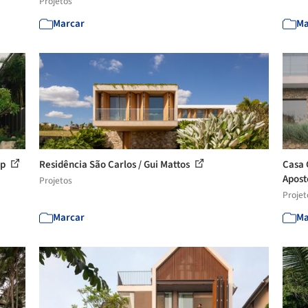
Projetos
Marcar
Ma
op
Residência São Carlos / Gui Mattos
Casa 
Apost
Projetos
Projet
Marcar
Ma