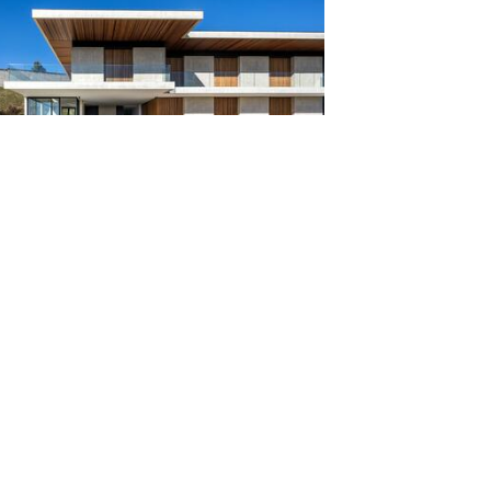
CRJ / Sum Architecture
os
rcar
oteca na Terra / Hiroshi Nakamura & NAP
os