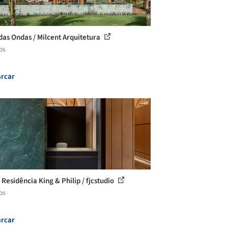
das Ondas / Milcent Arquitetura
os
rcar
 Residência King & Philip / fjcstudio
os
rcar