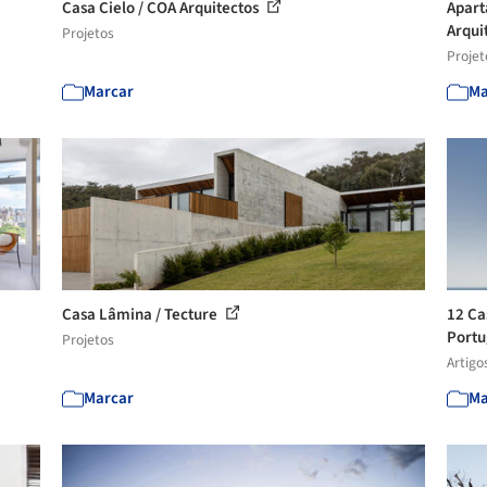
Casa Cielo / COA Arquitectos
Apart
Arqui
Projetos
Projet
Marcar
Ma
Casa Lâmina / Tecture
12 Ca
Portu
Projetos
Artigo
Marcar
Ma