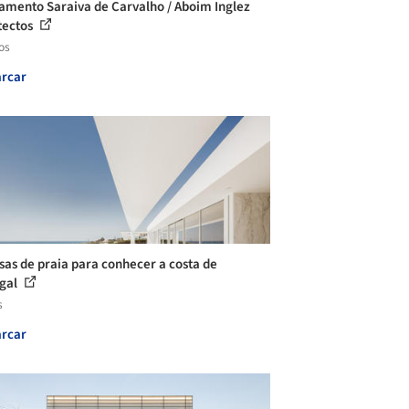
amento Saraiva de Carvalho / Aboim Inglez
tectos
os
rcar
sas de praia para conhecer a costa de
gal
s
rcar