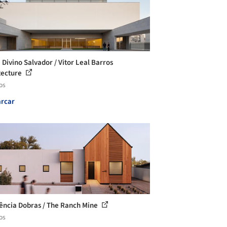
 Divino Salvador / Vitor Leal Barros
tecture
os
rcar
ência Dobras / The Ranch Mine
os