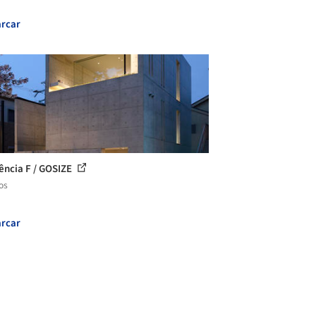
rcar
ência F / GOSIZE
os
rcar