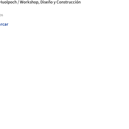
Huolpoch / Workshop, Diseño y Construcción
os
rcar