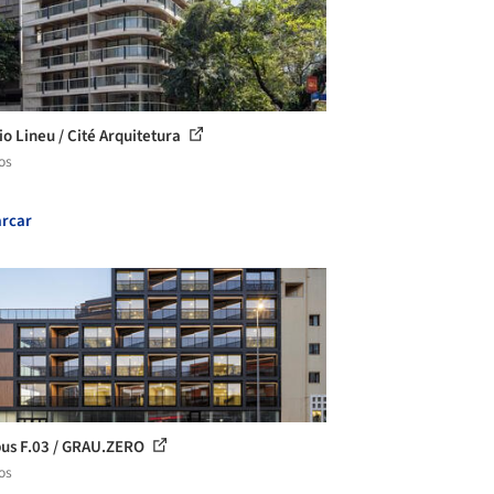
io Lineu / Cité Arquitetura
os
rcar
s F.03 / GRAU.ZERO
os