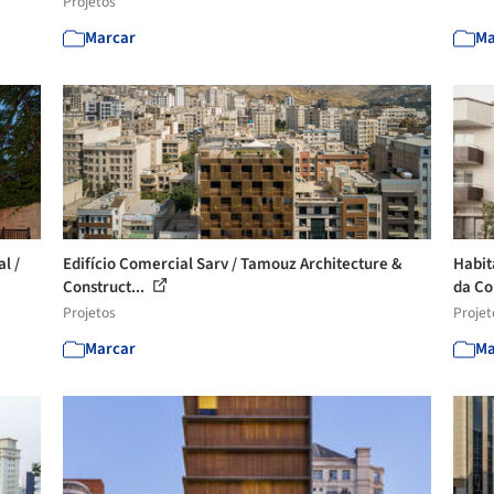
Projetos
Marcar
Ma
l /
Edifício Comercial Sarv / Tamouz Architecture &
Habit
Construct...
da Co
Projetos
Projet
Marcar
Ma