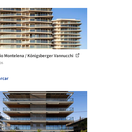
cio Montelena / Königsberger Vannucchi
os
rcar