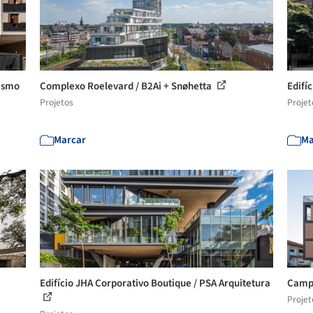
nismo
Complexo Roelevard / B2Ai + Snøhetta
Edifíc
Projetos
Projet
Marcar
Ma
Edifício JHA Corporativo Boutique / PSA Arquitetura
Campu
Projet