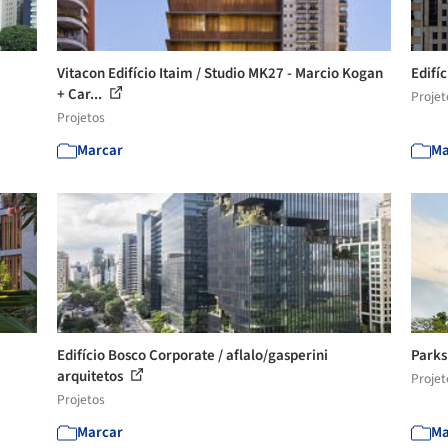
Vitacon Edifício Itaim / Studio MK27 - Marcio Kogan
Edifí
+ Car...
Projet
Projetos
Marcar
Ma
Edifício Bosco Corporate / aflalo/gasperini
Parks
arquitetos
Projet
Projetos
Marcar
Ma