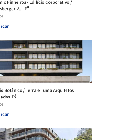
ic Pinheiros - Edifício Corporativo /
sberger V...
os
rcar
cio Botânico / Terra e Tuma Arquitetos
iados
os
rcar