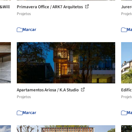
s&Will
Primavera Office / ARK7 Arquitetos
Jurer
Projetos
Projet
Marcar
Ma
Apartamentos Ariosa / K.A Studio
Edifí
Projetos
Projet
Marcar
Ma