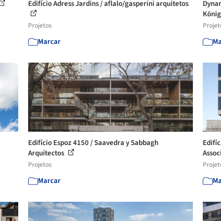
Edifício Adress Jardins / aflalo/gasperini arquitetos
Dynam
König
Projetos
Projet
Marcar
Ma
Edifício Espoz 4150 / Saavedra y Sabbagh
Edifí
Arquitectos
Assoc
Projetos
Projet
Marcar
Ma