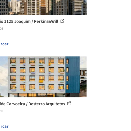
cio 1125 Joaquim / Perkins&Will
os
rcar
ide Carvoeira / Desterro Arquitetos
os
rcar