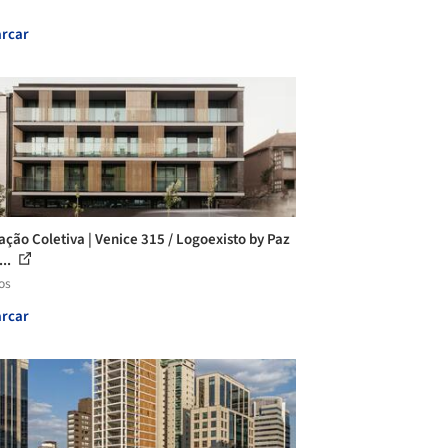
rcar
ação Coletiva | Venice 315 / Logoexisto by Paz
...
os
rcar