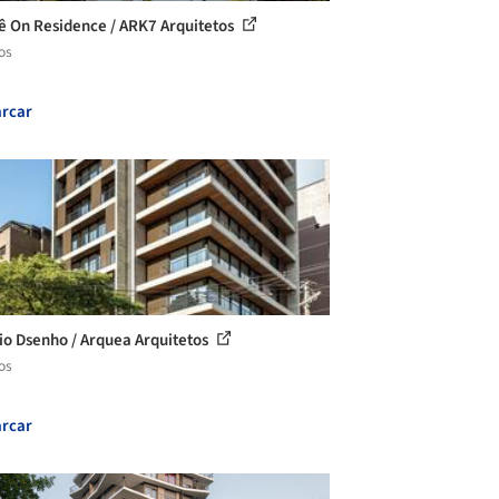
ê On Residence / ARK7 Arquitetos
os
rcar
cio Dsenho / Arquea Arquitetos
os
rcar