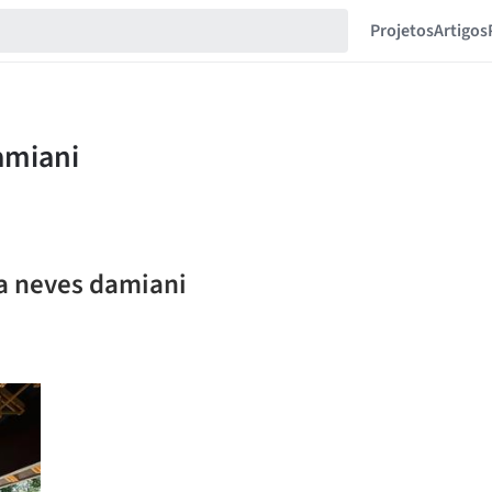
Projetos
Artigos
ta neves damiani