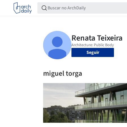
Seguir
miguel torga